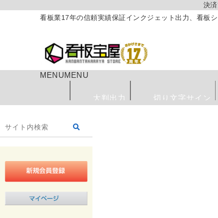
決済
看板業17年の信頼実績保証インクジェット出力、看板シ
MENU
MENU
大判出力
切り文字サイン