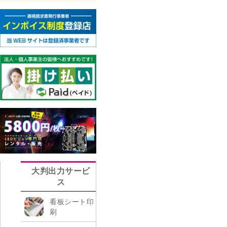
大判出力サービ
ス
看板シート印
刷