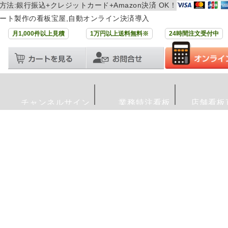
方法:銀行振込+クレジットカード+Amazon決済 OK！
ート製作の看板宝屋,自動オンライン決済導入
月1,000件以上見積
1万円以上送料無料※
24時間注文受付中
チャンネルサイン
業務特注看板
店舗看板