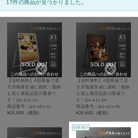
17件の商品が見つかりました。
SOLD OUT
SOLD OUT
この商品へのお問い合わせ
この商品へのお問い合わせ
【送料無料】A型看板で楽
【送料無料】A型看板で楽
天市場最安値に挑戦！価格
天市場最安値に挑戦！価格
も質も最高品質の看板で
も質も最高品質の看板で
す！lps-a1s-sv…
す！lps-a1s-bk…
商品番号：lps-a1s-sv
商品番号：lps-a1s-bk
¥25,800
（税別）
¥28,800
（税別）
在庫僅少
在庫僅少