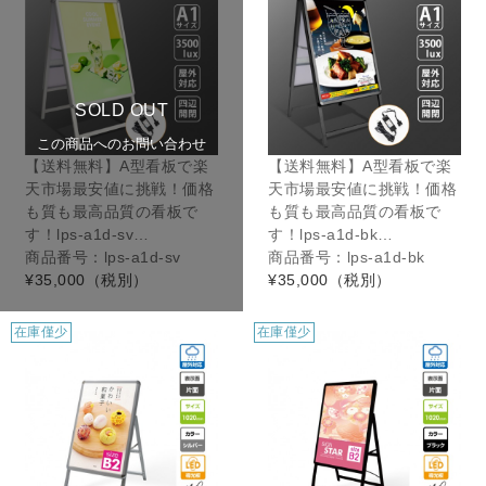
SOLD OUT
この商品へのお問い合わせ
【送料無料】A型看板で楽
【送料無料】A型看板で楽
天市場最安値に挑戦！価格
天市場最安値に挑戦！価格
も質も最高品質の看板で
も質も最高品質の看板で
す！lps-a1d-sv…
す！lps-a1d-bk…
商品番号：lps-a1d-sv
商品番号：lps-a1d-bk
¥35,000
（税別）
¥35,000
（税別）
在庫僅少
在庫僅少
在庫僅少
在庫僅少