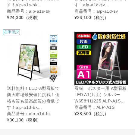
す！alp-a1s-bk…
す！alp-a1d-sv…
商品番号：alp-a1s-bk
商品番号：alp-a1d-sv
¥24,300
（税別）
¥36,100
（税別）
在庫僅少
在庫僅少
送料無料！LED-A型看板で
看板 ポスター用 A型看板
楽天市場最安値に挑戦！価
LED A1(片面) シルバー
格も質も最高品質の看板で
W658*H1225 ALP-A1S…
す！alp-a1d-bk…
商品番号：ALP-A1S
商品番号：alp-a1d-bk
¥38,500
（税別）
¥36,100
（税別）