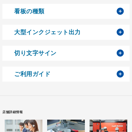
開
看板の種類
開
大型インクジェット出力
開
切り文字サイン
開
ご利用ガイド
店舗詳細情報