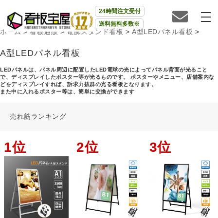
24時間注文受付
送料無料多数※
ホーム
>
看板通販
>
電飾スタンド看板
>
A型LEDパネル看板
>
A型LEDパネル看板
LEDパネルは、パネル周辺に配置したLED電球の光によってパネル背面が光ること
で、ディスプレイしたポスター等が光るものです。 ポスターやメニュー、店舗案内な
どをディスプレイすれば、訴求力抜群の光る看板となります。
また中に入れるポスター等は、簡単に交換ができます
売れ筋ランキング
1位
2位
3位