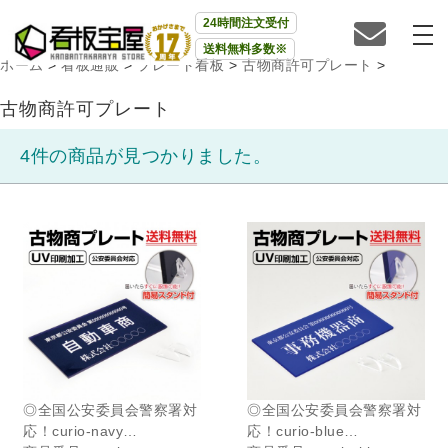
24時間注文受付
送料無料多数※
ホーム
>
看板通販
>
プレート看板
>
古物商許可プレート
>
古物商許可プレート
4件の商品が見つかりました。
◎全国公安委員会警察署対
◎全国公安委員会警察署対
応！curio-navy…
応！curio-blue…