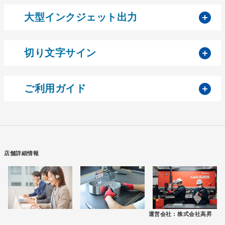
開
大型インクジェット出力
開
切り文字サイン
開
ご利用ガイド
店舗詳細情報
運営会社 :
株式会社高昇