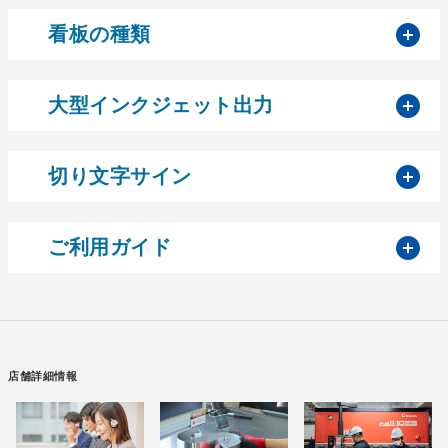
開
看板の種類
開
大型インクジェット出力
開
切り文字サイン
開
ご利用ガイド
店舗詳細情報