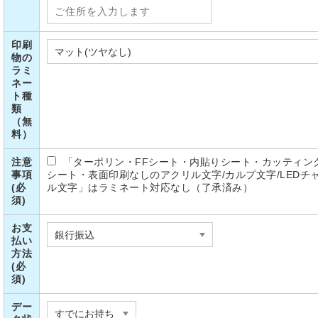
印刷
物の
ラミ
ネー
ト種
類
（無
料）
注意
「ターポリン・FFシート・内貼りシート・カッティン
事項
シート・表面印刷なしのアクリル文字/カルプ文字/LEDチ
(必
ル文字」はラミネート対応なし（了承済み）
須)
お支
払い
方法
(必
須)
デー