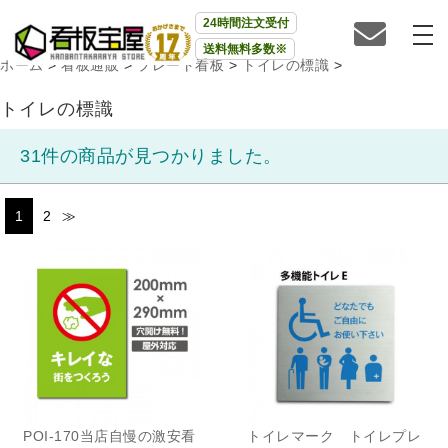
24時間注文受付
送料無料多数※
ホーム
>
看板通販
>
プレート看板
>
トイレの標識
>
トイレの標識
31件の商品が見つかりました。
1
2
≫
POI-170当店自慢の激安看
トイレマーク トイレプレ