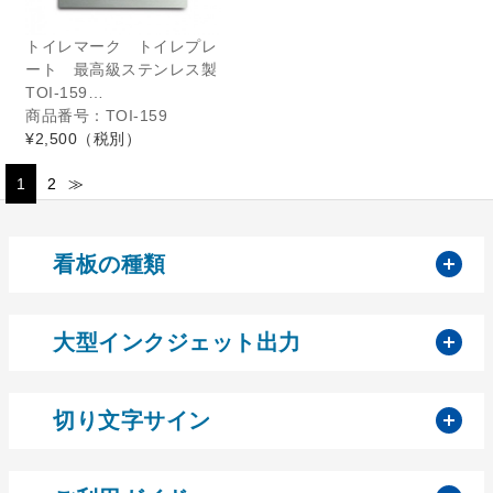
トイレマーク トイレプレ
ート 最高級ステンレス製
TOI-159…
商品番号：TOI-159
¥2,500
（税別）
1
2
≫
開
看板の種類
開
大型インクジェット出力
開
切り文字サイン