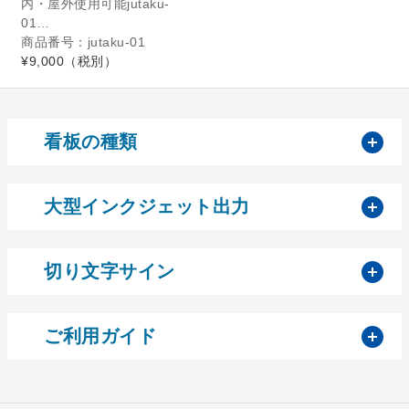
内・屋外使用可能jutaku-
01…
商品番号：jutaku-01
¥9,000
（税別）
開
看板の種類
開
大型インクジェット出力
開
切り文字サイン
開
ご利用ガイド